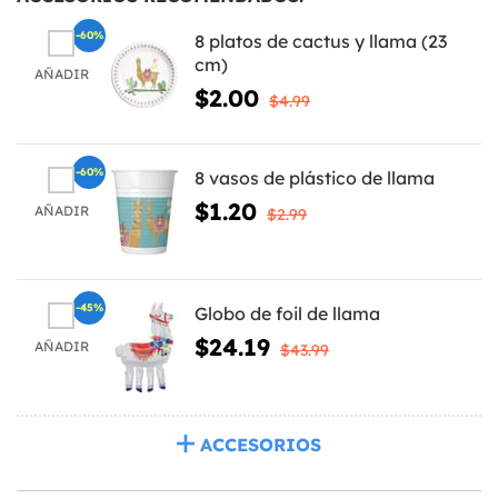
-60%
8 platos de cactus y llama (23
cm)
AÑADIR
$2.00
$4.99
-60%
8 vasos de plástico de llama
$1.20
AÑADIR
$2.99
-45%
Globo de foil de llama
$24.19
AÑADIR
$43.99
ACCESORIOS