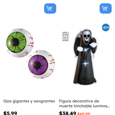
-45%
Ojos gigantes y sangrantes
Figura decorativa de
muerte hinchable luminosa
gigante
$5.99
$38.49
$69.99