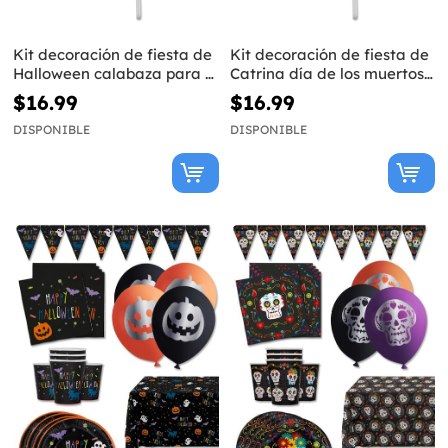
Kit decoración de fiesta de
Kit decoración de fiesta de
Halloween calabaza para 8
Catrina día de los muertos
personas - Happy
para 8 personas - Day of
$16.99
$16.99
Halloween
the Dead
DISPONIBLE
DISPONIBLE