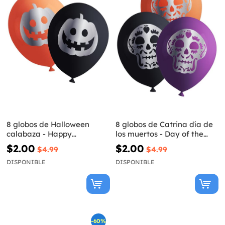
8 globos de Halloween
8 globos de Catrina día de
calabaza - Happy
los muertos - Day of the
Halloween
Dead
$2.00
$2.00
$4.99
$4.99
DISPONIBLE
DISPONIBLE
-60%