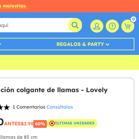
s molestias.
0
REGALOS & PARTY
ción colgante de llamas - Lovely
1 Comentarios
Consúltalas
0
ANTES
$2.99
ÚLTIMAS UNIDADES
60%
 llamas de 85 cm