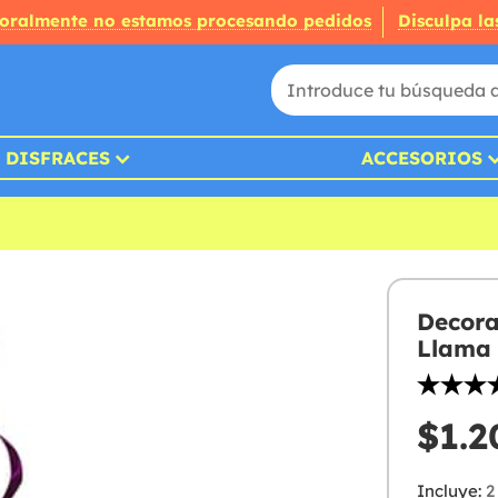
oralmente no estamos procesando pedidos
Disculpa la
DISFRACES
ACCESORIOS
Decora
Llama
$1.2
Incluye:
2