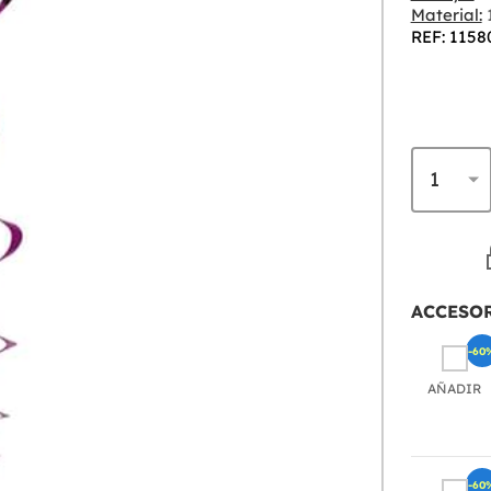
Material:
REF: 1158
ACCESO
-60
AÑADIR
-60