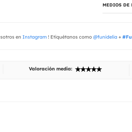
MEDIOS DE 
osotros en
Instagram
! Etiquétanos como
@funidelia
+
#Fu
Valoración media: