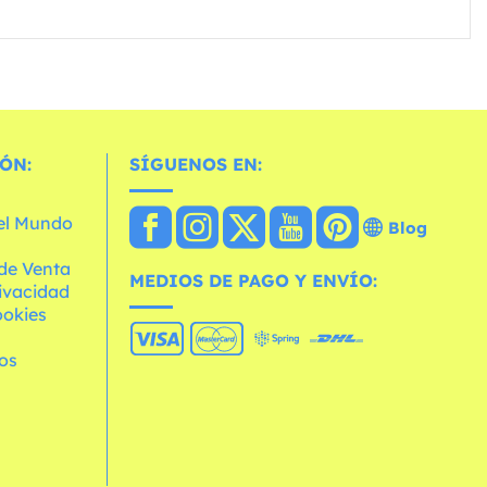
ÓN:
SÍGUENOS EN:
 el Mundo
Blog
de Venta
MEDIOS DE PAGO Y ENVÍO:
rivacidad
ookies
os