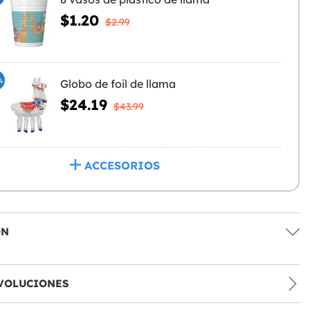
$1.20
$2.99
%
Globo de foil de llama
$24.19
$43.99
ACCESORIOS
ÓN
VOLUCIONES