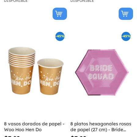
DISPONIBLE
DISPONIBLE
-45%
-45%
8 vasos dorados de papel -
8 platos hexagonales rosas
Woo Hoo Hen Do
de papel (27 cm) - Bride
Squad