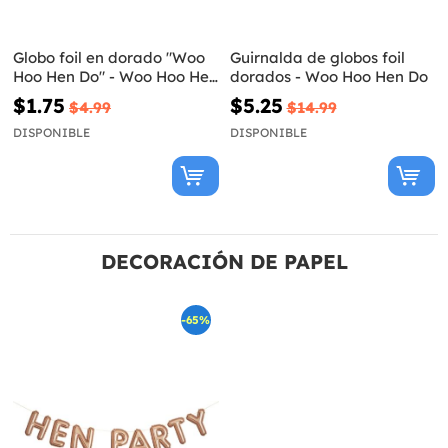
Globo foil en dorado "Woo
Guirnalda de globos foil
Hoo Hen Do" - Woo Hoo Hen
dorados - Woo Hoo Hen Do
Do
$1.75
$5.25
$4.99
$14.99
DISPONIBLE
DISPONIBLE
DECORACIÓN DE PAPEL
-65%