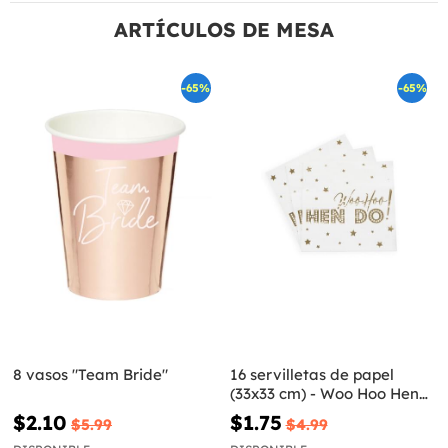
ARTÍCULOS DE MESA
-65%
-65%
8 vasos "Team Bride"
16 servilletas de papel
(33x33 cm) - Woo Hoo Hen
Do
$2.10
$1.75
$5.99
$4.99