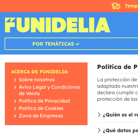
Temp
POR TEMÁTICAS
Política de 
ACERCA DE FUNIDELIA:
Sobre nosotros
La protección de
adaptado nuestra 
Aviso Legal y Condiciones
declara cumplir c
de Venta
protección de las
Política de Privacidad
Política de Cookies
¿Quién es el 
Zona de Empresas
¿Qué datos pe