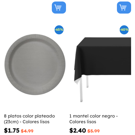
-65%
-60%
8 platos color plateado
1 mantel color negro -
(23cm) - Colores lisos
Colores lisos
$1.75
$2.40
$4.99
$5.99