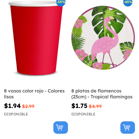
-35%
-65%
8 vasos color rojo - Colores
8 platos de flamencos
lisos
(23cm) - Tropical flamingos
$1.94
$1.75
$2.99
$4.99
DISPONIBLE
DISPONIBLE