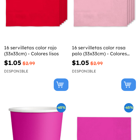
16 servilletas color rojo
16 servilletas color rosa
(33x33cm) - Colores lisos
palo (33x33cm) - Colores
lisos
$1.05
$1.05
$2.99
$2.99
DISPONIBLE
DISPONIBLE
-65%
-65%