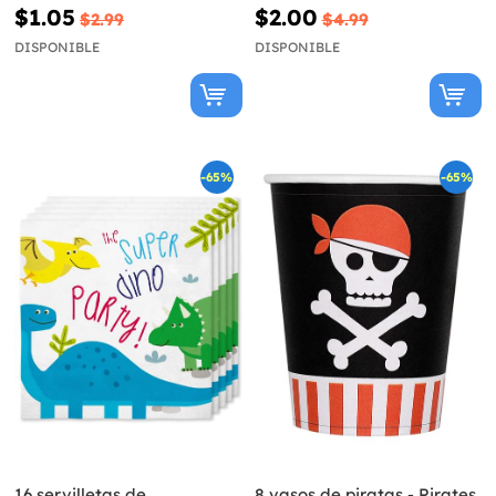
Halloween
$1.05
$2.00
$2.99
$4.99
DISPONIBLE
DISPONIBLE
-65%
-65%
16 servilletas de
8 vasos de piratas - Pirates