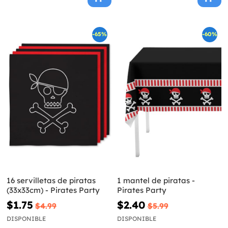
-65%
-60%
16 servilletas de piratas
1 mantel de piratas -
(33x33cm) - Pirates Party
Pirates Party
$1.75
$2.40
$4.99
$5.99
DISPONIBLE
DISPONIBLE