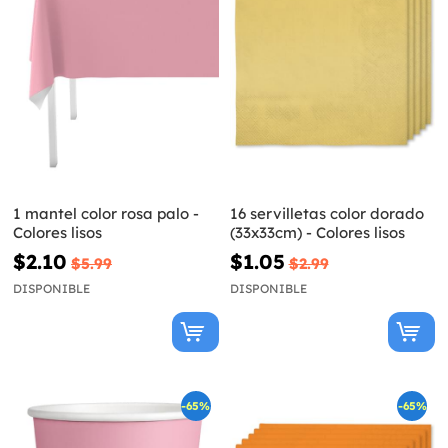
1 mantel color rosa palo -
16 servilletas color dorado
Colores lisos
(33x33cm) - Colores lisos
$2.10
$1.05
$5.99
$2.99
DISPONIBLE
DISPONIBLE
-65%
-65%