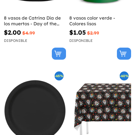
8 vasos de Catrina Día de
8 vasos color verde -
los muertos - Day of the
Colores lisos
Dead
$2.00
$1.05
$4.99
$2.99
DISPONIBLE
DISPONIBLE
-65%
-60%