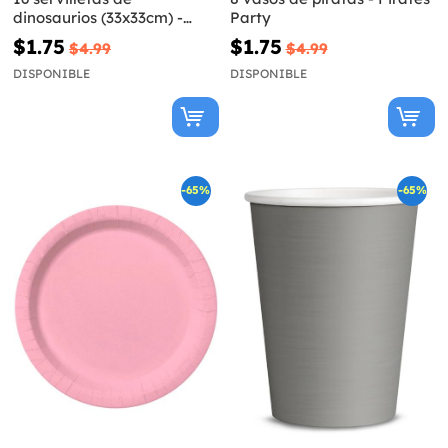
dinosaurios (33x33cm) -
Party
Dinosaurs party
$1.75
$1.75
$4.99
$4.99
DISPONIBLE
DISPONIBLE
-65%
-65%