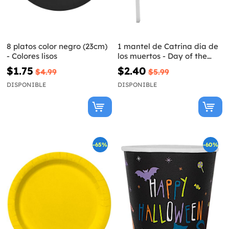
8 platos color negro (23cm)
1 mantel de Catrina día de
- Colores lisos
los muertos - Day of the
Dead
$1.75
$2.40
$4.99
$5.99
DISPONIBLE
DISPONIBLE
-65%
-60%