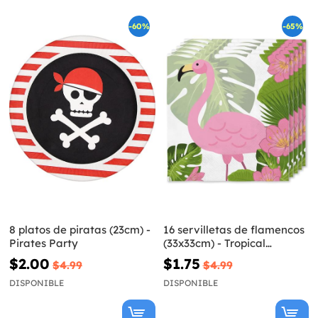
-60%
-65%
8 platos de piratas (23cm) -
16 servilletas de flamencos
Pirates Party
(33x33cm) - Tropical
flamingos
$2.00
$1.75
$4.99
$4.99
DISPONIBLE
DISPONIBLE