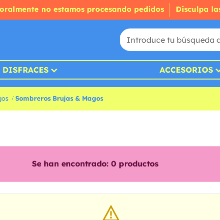
oralmente no estamos procesando pedidos
Disculpa la
DISFRACES
ACCESORIOS
gos
Sombreros Brujas & Magos
Se han encontrado:
0
productos