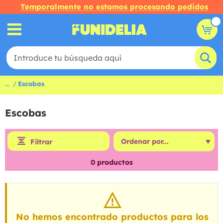
Temporalmente no estamos procesando pedidos
...
Escobas
Escobas
Filtrar
0
productos
No hemos encontrado productos para los