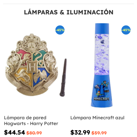
LÁMPARAS & ILUMINACIÓN
-45%
-45%
Lámpara de pared
Lámpara Minecraft azul
Hogwarts - Harry Potter
$44.54
$32.99
$80.99
$59.99