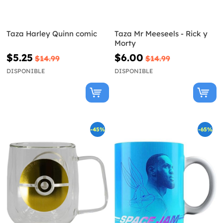
Taza Harley Quinn comic
Taza Mr Meeseels - Rick y
Morty
$5.25
$6.00
$14.99
$14.99
DISPONIBLE
DISPONIBLE
-45%
-65%