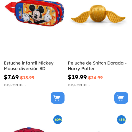
Estuche infantil Mickey
Peluche de Snitch Dorada -
Mouse diversión 3D
Harry Potter
$7.69
$19.99
$13.99
$24.99
DISPONIBLE
DISPONIBLE
-60%
-45%