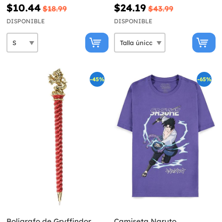
para niños - Harry Potter
$10.44
$24.19
$18.99
$43.99
DISPONIBLE
DISPONIBLE
-45%
-65%
Bolígrafo de Gryffindor
Camiseta Naruto