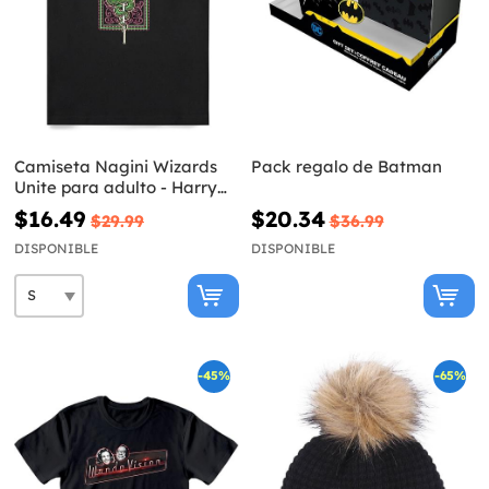
Camiseta Nagini Wizards
Pack regalo de Batman
Unite para adulto - Harry
Potter
$16.49
$20.34
$29.99
$36.99
DISPONIBLE
DISPONIBLE
-45%
-65%