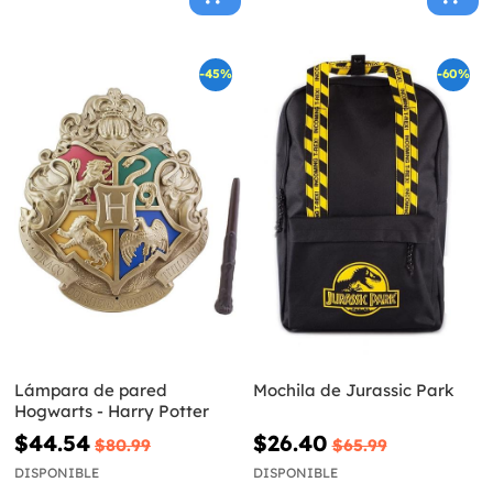
-45%
-60%
Lámpara de pared
Mochila de Jurassic Park
Hogwarts - Harry Potter
$44.54
$26.40
$80.99
$65.99
DISPONIBLE
DISPONIBLE