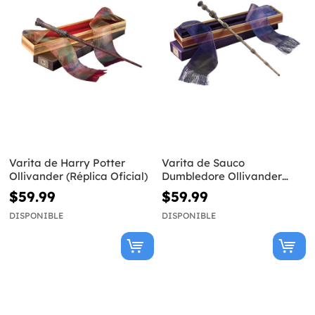
Varita de Harry Potter
Varita de Sauco
Ollivander (Réplica Oficial)
Dumbledore Ollivander
(Réplica Oficial) - Harry
$59.99
$59.99
Potter
DISPONIBLE
DISPONIBLE