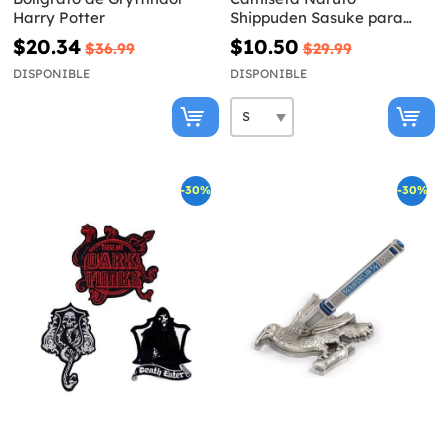
Harry Potter
Shippuden Sasuke para
hombre
$20.34
$10.50
$36.99
$29.99
DISPONIBLE
DISPONIBLE
-30%
-30%