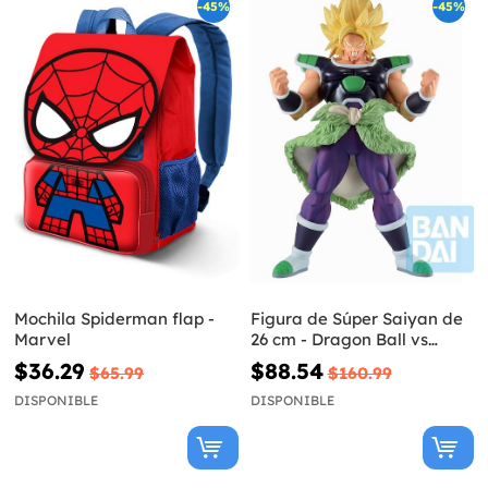
-45%
-45%
Mochila Spiderman flap -
Figura de Súper Saiyan de
Marvel
26 cm - Dragon Ball vs
Omnibus Super
$36.29
$88.54
$65.99
$160.99
DISPONIBLE
DISPONIBLE