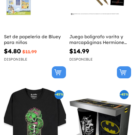
Set de papelería de Bluey
Juego bolígrafo varita y
para niños
marcapáginas Hermione
Harry Potter
$4.80
$14.99
$11.99
DISPONIBLE
DISPONIBLE
-45%
-45%