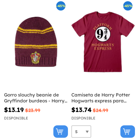
-45%
-45%
Gorro slouchy beanie de
Camiseta de Harry Potter
Gryffindor burdeos - Harry
Hogwarts express para
Potter
hombre
$13.19
$13.74
$23.99
$24.99
DISPONIBLE
DISPONIBLE