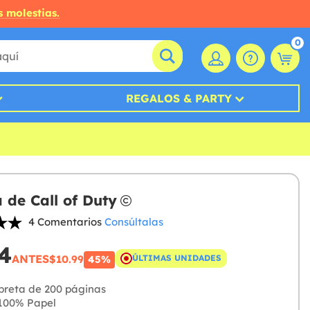
s molestias.
0
REGALOS & PARTY
a de Call of Duty
4 Comentarios
Consúltalas
4
ANTES
$10.99
ÚLTIMAS UNIDADES
45%
breta de 200 páginas
100% Papel