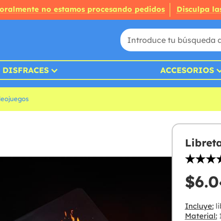
oralmente no estamos procesando pedidos
Disculpa la
DISFRACES
ACCESORIOS
deojuegos
Libret
$6.0
Incluye:
li
Material: