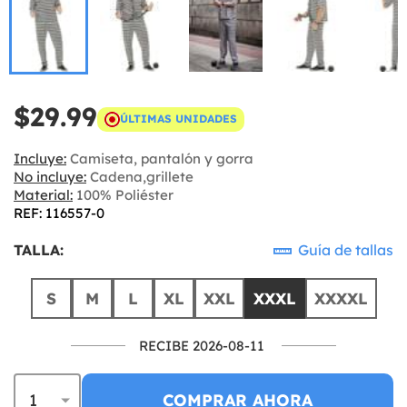
$29.99
ÚLTIMAS UNIDADES
Incluye:
Camiseta, pantalón y gorra
No incluye:
Cadena,grillete
Material:
100% Poliéster
REF: 116557-0
TALLA:
Guía de tallas
S
M
L
XL
XXL
XXXL
XXXXL
RECIBE 2026-08-11
COMPRAR AHORA