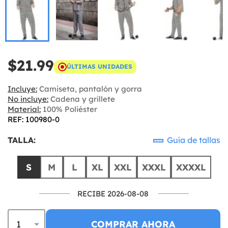
$21.99
ÚLTIMAS UNIDADES
Incluye:
Camiseta, pantalón y gorra
No incluye:
Cadena y grillete
Material:
100% Poliéster
REF: 100980-0
TALLA:
Guía de tallas
S
M
L
XL
XXL
XXXL
XXXXL
RECIBE 2026-08-08
COMPRAR AHORA