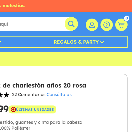
s molestias.
0
REGALOS & PARTY
z de charlestón años 20 rosa
22 Comentarios
Consúltalas
99
ÚLTIMAS UNIDADES
stido, guantes y cinta para la cabeza
00% Poliéster