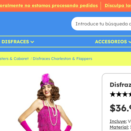
oralmente no estamos procesando pedidos
Disculpa la
DISFRACES
ACCESORIOS
sters & Cabaret
Disfraces Charleston & Flappers
Disfra
$36.
Incluye:
Ve
Material:
1