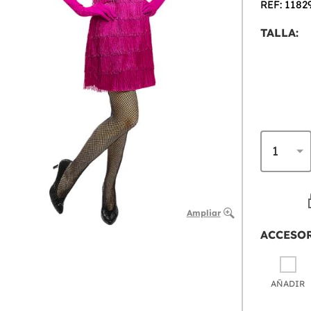
REF: 1182
TALLA:
Ampliar
ACCESO
AÑADIR