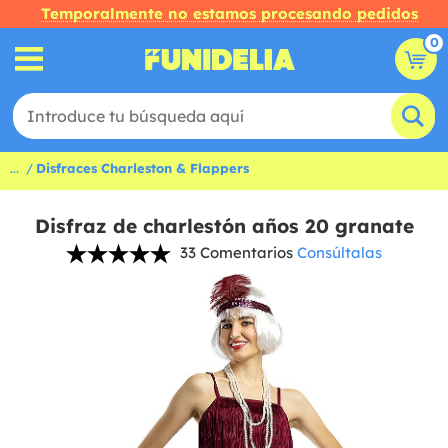
Temporalmente no estamos procesando pedidos
0
...
Disfraces Charleston & Flappers
Disfraz de charlestón años 20 granate
33 Comentarios
Consúltalas