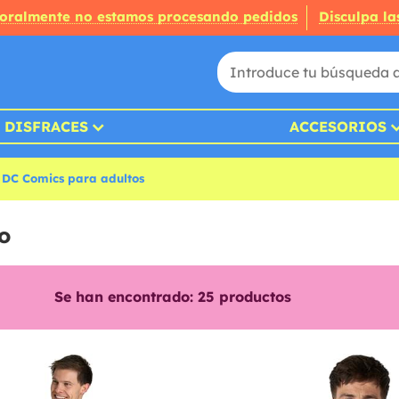
oralmente no estamos procesando pedidos
Disculpa la
DISFRACES
ACCESORIOS
s DC Comics para adultos
o
Se han encontrado:
25
productos