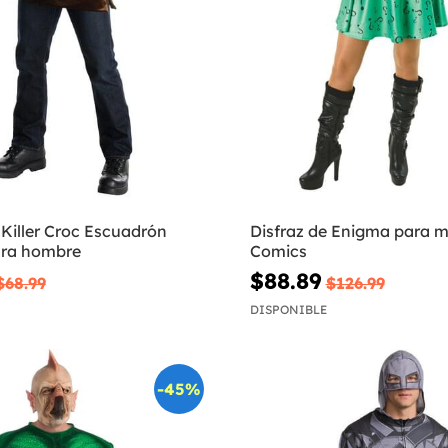
 Killer Croc Escuadrón
Disfraz de Enigma para m
ara hombre
Comics
$88.89
$68.99
$126.99
DISPONIBLE
-45%