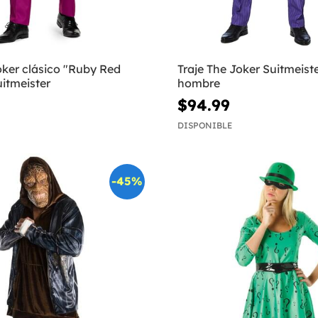
oker clásico "Ruby Red
Traje The Joker Suitmeist
uitmeister
hombre
$94.99
DISPONIBLE
-45%