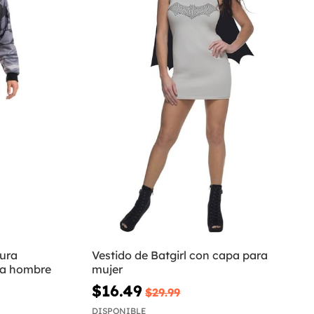
ura
Vestido de Batgirl con capa para
ra hombre
mujer
$16.49
$29.99
DISPONIBLE