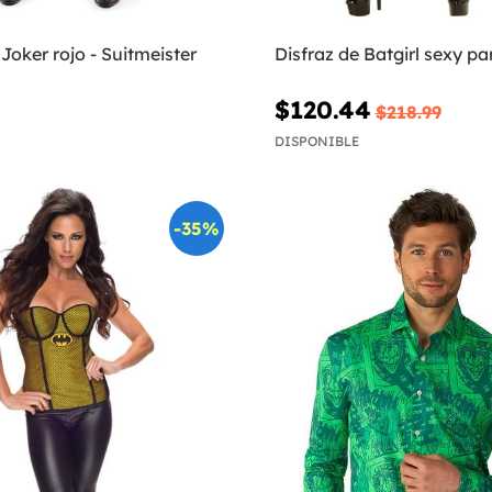
 Joker rojo - Suitmeister
Disfraz de Batgirl sexy pa
$120.44
$218.99
DISPONIBLE
-35%