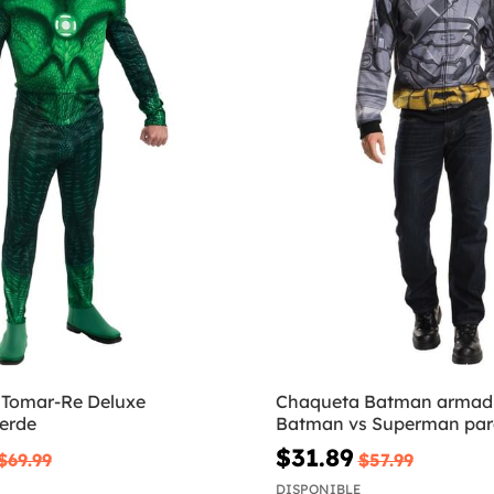
e Tomar-Re Deluxe
Chaqueta Batman armad
Verde
Batman vs Superman pa
$31.89
$69.99
$57.99
DISPONIBLE