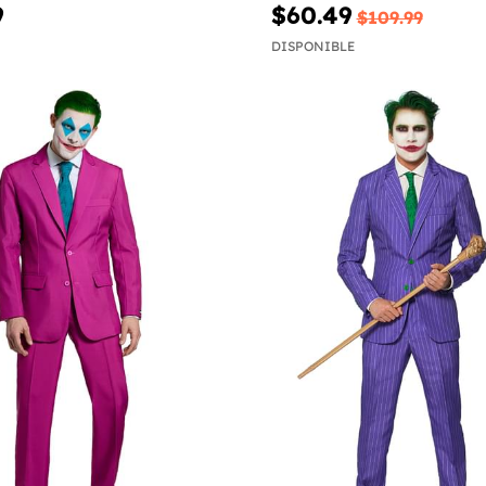
9
$60.49
$109.99
DISPONIBLE