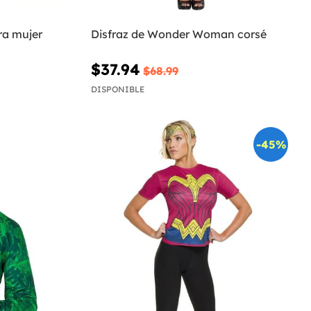
ra mujer
Disfraz de Wonder Woman corsé
$37.94
$68.99
DISPONIBLE
-45%