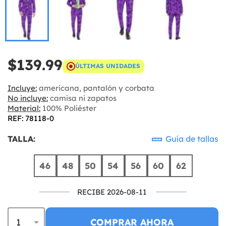
$139.99
ÚLTIMAS UNIDADES
Incluye:
americana, pantalón y corbata
No incluye:
camisa ni zapatos
Material:
100% Poliéster
REF: 78118-0
TALLA:
Guía de tallas
46
48
50
54
56
60
62
RECIBE 2026-08-11
COMPRAR AHORA