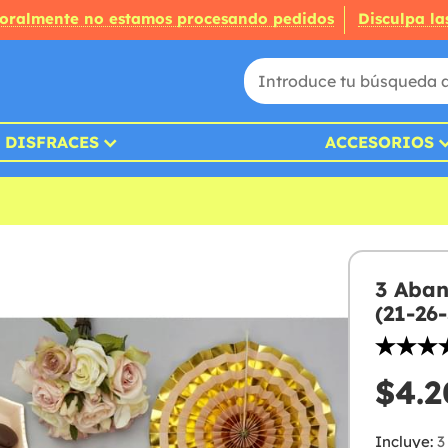
oralmente no estamos procesando pedidos
Disculpa la
DISFRACES
ACCESORIOS
3 Aban
(21-26
$4.2
Incluye:
3