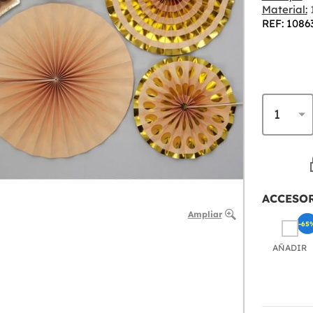
Material:
REF: 1086
ACCESO
Ampliar
-65
AÑADIR