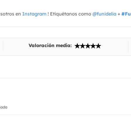
osotros en
Instagram
! Etiquétanos como
@funidelia
+
#Fu
Valoración media:
cada