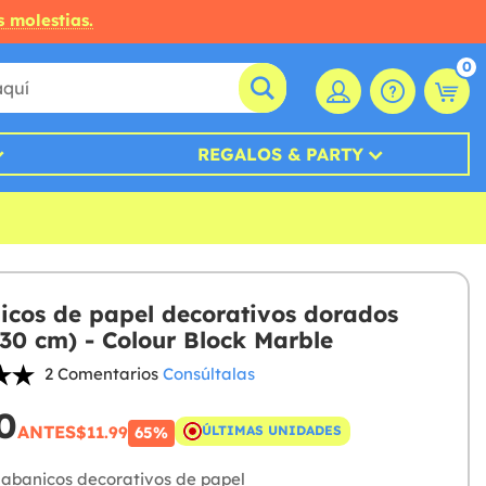
s molestias.
0
REGALOS & PARTY
icos de papel decorativos dorados
-30 cm) - Colour Block Marble
2 Comentarios
Consúltalas
0
ANTES
$11.99
ÚLTIMAS UNIDADES
65%
 abanicos decorativos de papel