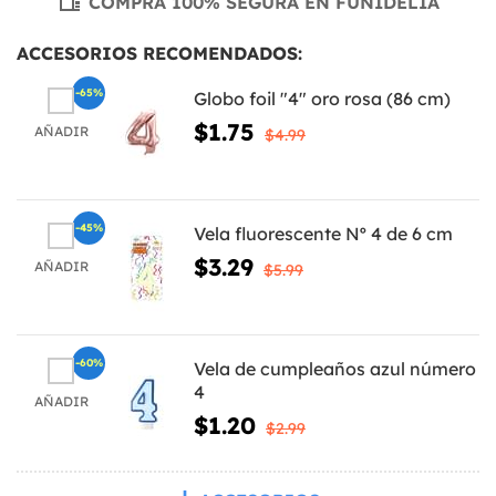
COMPRA 100% SEGURA EN FUNIDELIA
ACCESORIOS RECOMENDADOS:
-65%
Globo foil "4" oro rosa (86 cm)
$1.75
AÑADIR
$4.99
-45%
Vela fluorescente Nº 4 de 6 cm
$3.29
AÑADIR
$5.99
-60%
Vela de cumpleaños azul número
4
AÑADIR
$1.20
$2.99