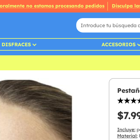
oralmente no estamos procesando pedidos
Disculpa la
DISFRACES
ACCESORIOS
Pestañ
$7.9
Incluye:
p
Material:
P