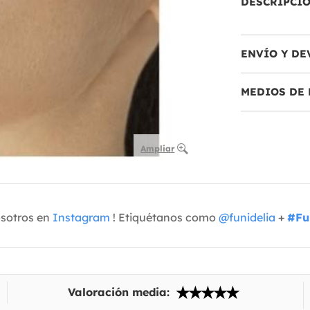
DESCRIPCI
ENVÍO Y DE
MEDIOS DE 
Ampliar
osotros en
Instagram
! Etiquétanos como
@funidelia
+
#Fu
Valoración media: