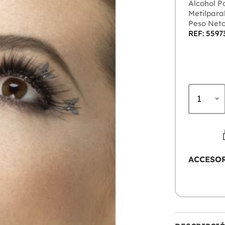
Alcohol Pol
Metilparab
Peso Neto
REF: 5597
ACCESO