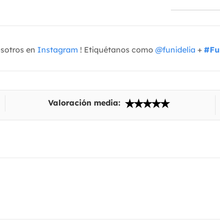
osotros en
Instagram
! Etiquétanos como
@funidelia
+
#Fu
Valoración media: