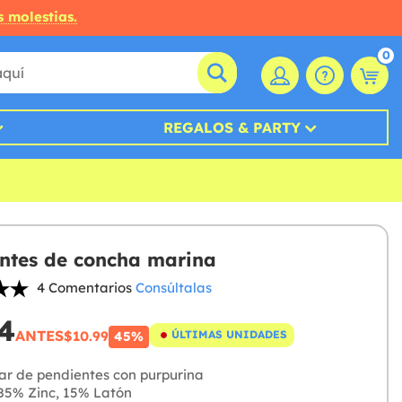
s molestias.
0
REGALOS & PARTY
ntes de concha marina
4 Comentarios
Consúltalas
4
ANTES
$10.99
ÚLTIMAS UNIDADES
45%
ar de pendientes con purpurina
5% Zinc, 15% Latón