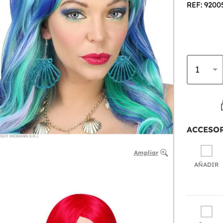
REF: 9200
ACCESO
Ampliar
AÑADIR