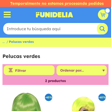
Temporalmente no estamos procesando pedidos
...
Pelucas verdes
Pelucas verdes
Filtrar
2
productos
-45%
-60%