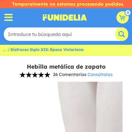
Temporalmente no estamos procesando pedidos
0
...
Disfraces Siglo XIX: Época Victoriana
Hebilla metálica de zapato
26 Comentarios
Consúltalas