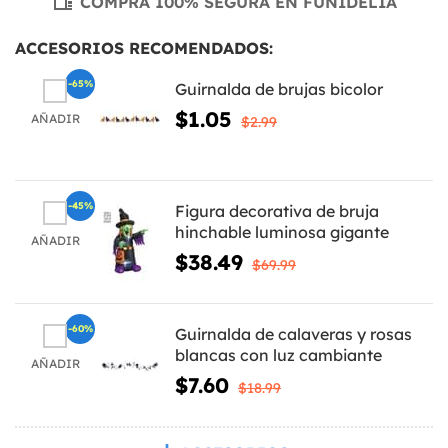
COMPRA 100% SEGURA EN FUNIDELIA
ACCESORIOS RECOMENDADOS:
-65%
Guirnalda de brujas bicolor
$1.05
AÑADIR
$2.99
-45%
Figura decorativa de bruja
hinchable luminosa gigante
AÑADIR
$38.49
$69.99
-60%
Guirnalda de calaveras y rosas
blancas con luz cambiante
AÑADIR
$7.60
$18.99