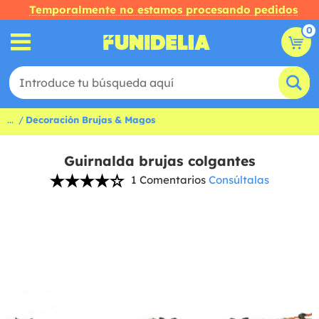
Temporalmente no estamos procesando pedidos
0
...
Decoración Brujas & Magos
Guirnalda brujas colgantes
1 Comentarios
Consúltalas