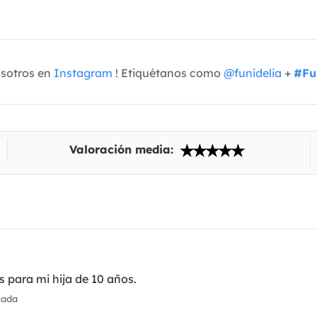
osotros en
Instagram
! Etiquétanos como
@funidelia
+
#Fu
Valoración media:
 para mi hija de 10 años.
cada