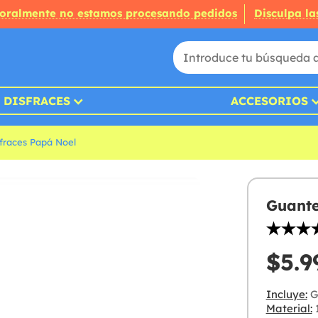
oralmente no estamos procesando pedidos
Disculpa la
DISFRACES
ACCESORIOS
fraces Papá Noel
Guante
$5.9
Incluye:
G
Material:
1