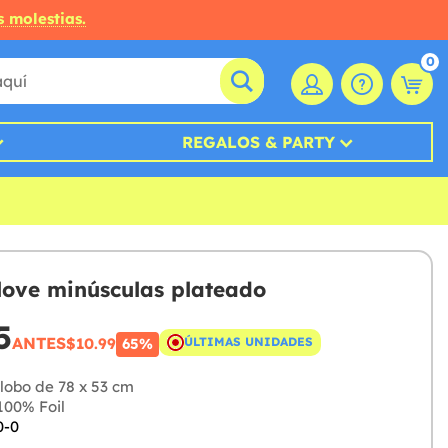
s molestias.
0
REGALOS & PARTY
love minúsculas plateado
5
ANTES
$10.99
ÚLTIMAS UNIDADES
65%
lobo de 78 x 53 cm
00% Foil
0-0