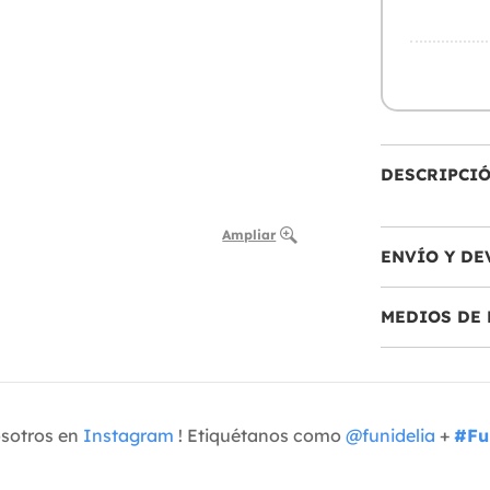
DESCRIPCI
Ampliar
ENVÍO Y DE
MEDIOS DE 
osotros en
Instagram
! Etiquétanos como
@funidelia
+
#Fu