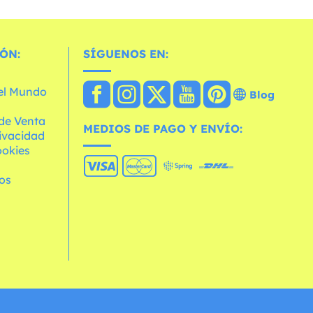
ÓN:
SÍGUENOS EN:
 el Mundo
Blog
de Venta
MEDIOS DE PAGO Y ENVÍO:
rivacidad
ookies
os