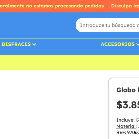
oralmente no estamos procesando pedidos
Disculpa la
DISFRACES
ACCESORIOS
Globo 
$3.8
Incluye:
G
Material:
1
REF: 9706