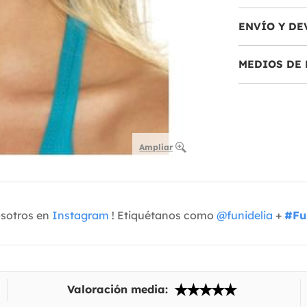
ENVÍO Y DE
MEDIOS DE 
Ampliar
osotros en
Instagram
! Etiquétanos como
@funidelia
+
#Fu
Valoración media: