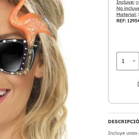
Incluye:
g
No incluye
Material:
1
REF: 1293
DESCRIPCI
Incluye unas 