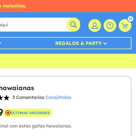
s molestias.
0
REGALOS & PARTY
 hawaianas
3 Comentarios
Consúltalas
9
ÚLTIMAS UNIDADES
ginal con estas gafas hawaianas.