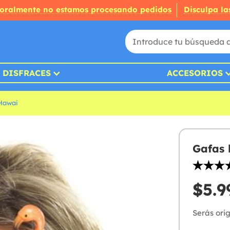
oralmente no estamos procesando pedidos
Disculpa la
DISFRACES
ACCESORIOS
 Hawai
Gafas
$5.9
Serás ori