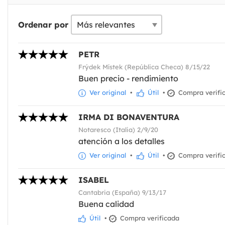
Ordenar por
PETR
Frýdek Místek (República Checa) 8/15/22
Buen precio - rendimiento
Ver original
•
Útil
•
Compra verifi
IRMA DI BONAVENTURA
Notaresco (Italia) 2/9/20
atención a los detalles
Ver original
•
Útil
•
Compra verifi
ISABEL
Cantabria (España) 9/13/17
Buena calidad
Útil
•
Compra verificada