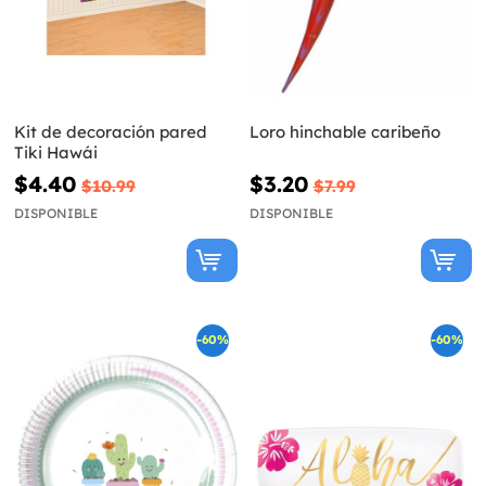
Kit de decoración pared
Loro hinchable caribeño
Tiki Hawái
$4.40
$3.20
$10.99
$7.99
DISPONIBLE
DISPONIBLE
-60%
-60%