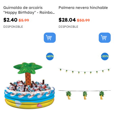
Guirnalda de arcoíris
Palmera nevera hinchable
"Happy Birthday" - Rainbow
& Cloud
$2.40
$28.04
$5.99
$50.99
DISPONIBLE
DISPONIBLE
-60%
-35%