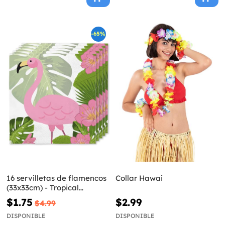
-65%
16 servilletas de flamencos
Collar Hawai
(33x33cm) - Tropical
flamingos
$1.75
$2.99
$4.99
DISPONIBLE
DISPONIBLE