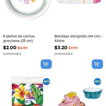
8 platos de cactus
Bandeja alargada (44 cm) -
graciosos (23 cm)
Aloha
$2.00
$3.20
$4.99
$7.99
DISPONIBLE
DISPONIBLE
-60%
-60%