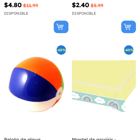
$4.80
$2.40
$11.99
$5.99
DISPONIBLE
DISPONIBLE
-60%
-60%
Pelota de playa
Mantel de arcoíris -