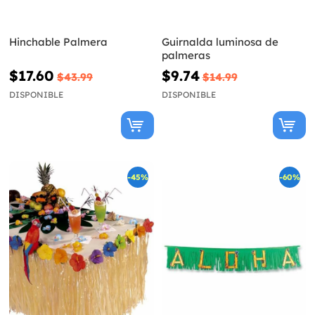
Hinchable Palmera
Guirnalda luminosa de
palmeras
$17.60
$9.74
$43.99
$14.99
DISPONIBLE
DISPONIBLE
-45%
-60%