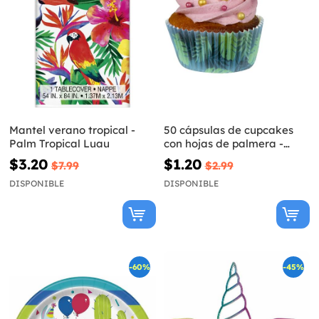
Mantel verano tropical -
50 cápsulas de cupcakes
Palm Tropical Luau
con hojas de palmera -
Flamingo Party
$3.20
$1.20
$7.99
$2.99
DISPONIBLE
DISPONIBLE
-60%
-45%