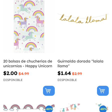
20 bolsas de chucherías de
Guirnalda dorada "lalala
unicornios - Happy Unicorn
llama"
$2.00
$1.64
$4.99
$2.99
DISPONIBLE
DISPONIBLE
-60%
-65%