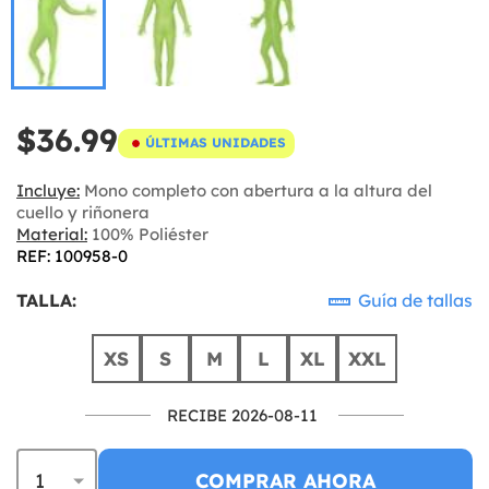
$36.99
ÚLTIMAS UNIDADES
Incluye:
Mono completo con abertura a la altura del
cuello y riñonera
Material:
100% Poliéster
REF: 100958-0
TALLA:
Guía de tallas
XS
S
M
L
XL
XXL
RECIBE 2026-08-11
COMPRAR AHORA