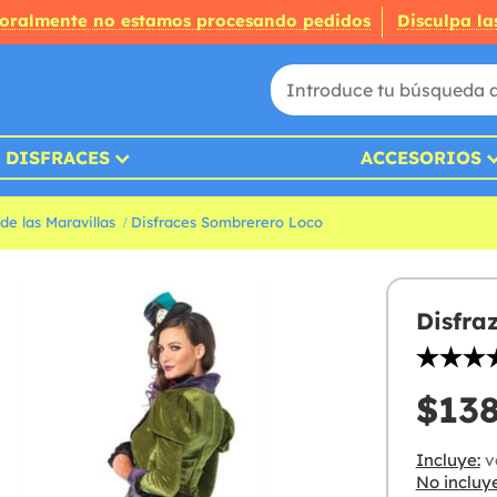
oralmente no estamos procesando pedidos
Disculpa la
DISFRACES
ACCESORIOS
 de las Maravillas
Disfraces Sombrerero Loco
Disfra
$138
Incluye:
ve
No incluye