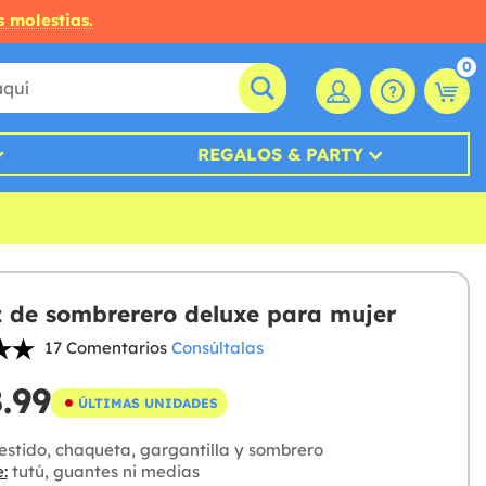
s molestias.
0
REGALOS & PARTY
z de sombrerero deluxe para mujer
17 Comentarios
Consúltalas
.99
ÚLTIMAS UNIDADES
stido, chaqueta, gargantilla y sombrero
:
tutú, guantes ni medias