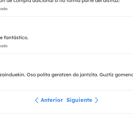
n de compra adicional si no forma parte del disfraz!
cada
e fantástico.
cada
zainduekin. Oso polita geratzen da jantzita. Guztiz gomend
Anterior
Siguiente