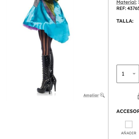
Material:
1
REF: 4376
TALLA:
Ampliar
ACCESO
AÑADIR