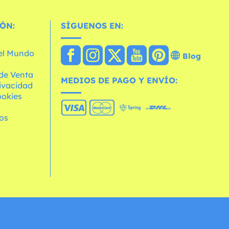
ÓN:
SÍGUENOS EN:
 el Mundo
Blog
de Venta
MEDIOS DE PAGO Y ENVÍO:
rivacidad
ookies
os