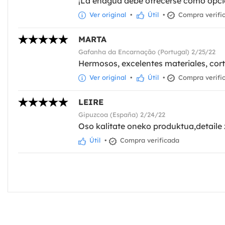
¡La enagua debe ofrecerse como opció
Ver original
•
Útil
•
Compra verifi
MARTA
Gafanha da Encarnação (Portugal) 2/25/22
Hermosos, excelentes materiales, cort
Ver original
•
Útil
•
Compra verifi
LEIRE
Gipuzcoa (España) 2/24/22
Oso kalitate oneko produktua,detaile 
Útil
•
Compra verificada