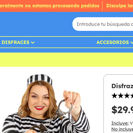
oralmente no estamos procesando pedidos
Disculpa la
DISFRACES
ACCESORIOS
Disfra
$29.
Incluye:
V
No incluye