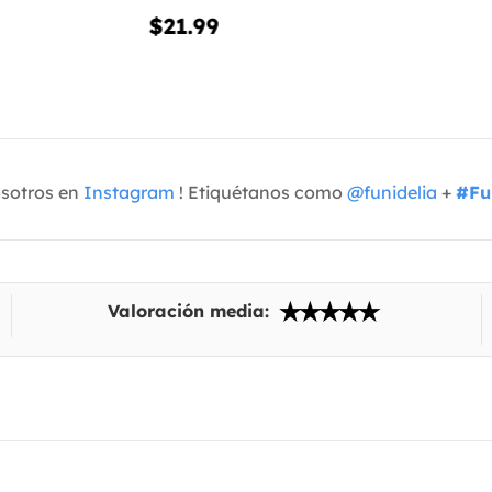
$21.99
osotros en
Instagram
! Etiquétanos como
@funidelia
+
#Fu
Valoración media: