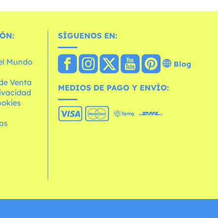
ÓN:
SÍGUENOS EN:
 el Mundo
Blog
de Venta
MEDIOS DE PAGO Y ENVÍO:
rivacidad
ookies
os