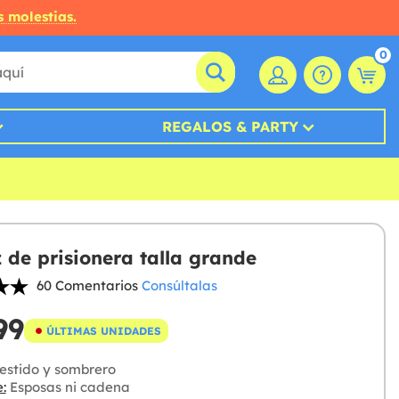
s molestias.
0
REGALOS & PARTY
z de prisionera talla grande
60 Comentarios
Consúltalas
99
ÚLTIMAS UNIDADES
estido y sombrero
:
Esposas ni cadena