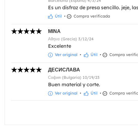
Barcelona (España) 4/3/24
Es un disfraz de presa sencillo. jeje, 
Útil
•
Compra verificada
ΜΙΝΑ
Αθηνα (Grecia) 3/12/24
Excelente
Ver original
•
Útil
•
Compra verifi
ДЕСИСЛАВА
София (Bulgaria) 10/19/23
Buen material y corte.
Ver original
•
Útil
•
Compra verifi