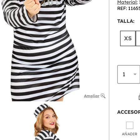
Material:
1
REF: 1165
TALLA:
XS
Ampliar
ACCESO
AÑADIR