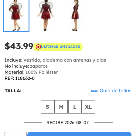
$43.99
ÚLTIMAS UNIDADES
Incluye:
Vestido, diadema con antenas y alas
No incluye:
zapatos
Material:
100% Poliéster
REF: 118662-0
TALLA:
Guía de tallas
S
M
L
XL
RECIBE 2026-08-07