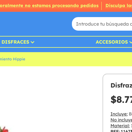
oralmente no estamos procesando pedidos
Disculpa la
DISFRACES
ACCESORIOS
miento Hippie
Disfra
$8.7
Incluye:
B
No incluye
Material:
1
REF: 1167