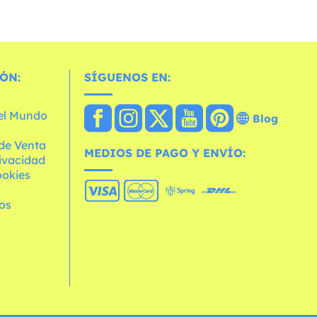
ÓN:
SÍGUENOS EN:
 el Mundo
Blog
de Venta
MEDIOS DE PAGO Y ENVÍO:
rivacidad
ookies
os