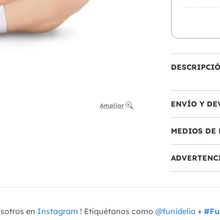
DESCRIPCI
ENVÍO Y DE
Ampliar
MEDIOS DE 
ADVERTENC
osotros en
Instagram
! Etiquétanos como
@funidelia
+
#Fu