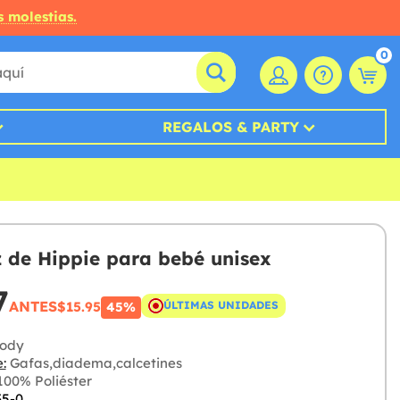
s molestias.
0
REGALOS & PARTY
z de Hippie para bebé unisex
7
ANTES
$15.95
ÚLTIMAS UNIDADES
45%
ody
:
Gafas,diadema,calcetines
00% Poliéster
35-0