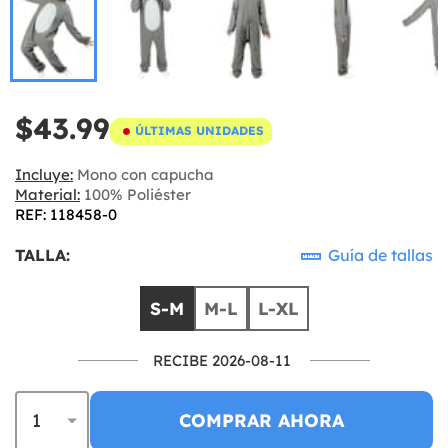
$43.99
ÚLTIMAS UNIDADES
Incluye:
Mono con capucha
Material:
100% Poliéster
REF: 118458-0
TALLA:
Guía de tallas
S-M
M-L
L-XL
RECIBE 2026-08-11
COMPRAR AHORA