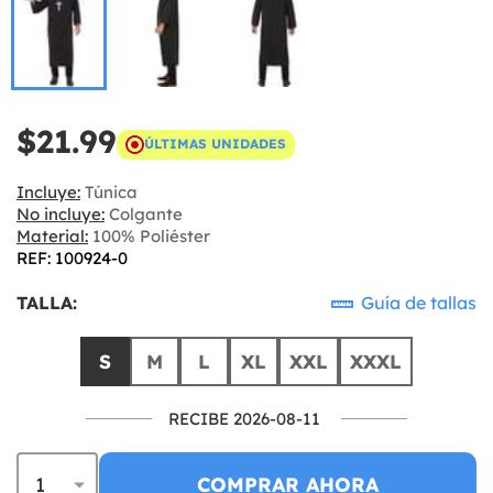
$21.99
ÚLTIMAS UNIDADES
Incluye:
Túnica
No incluye:
Colgante
Material:
100% Poliéster
REF: 100924-0
TALLA:
Guía de tallas
S
M
L
XL
XXL
XXXL
RECIBE 2026-08-11
COMPRAR AHORA