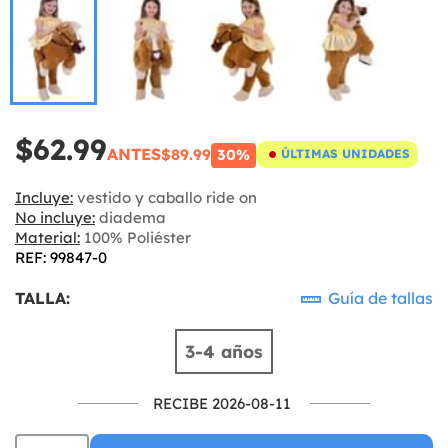
$62.99
ANTES
$89.99
30%
ÚLTIMAS UNIDADES
Incluye:
vestido y caballo ride on
No incluye:
diadema
Material:
100% Poliéster
REF: 99847-0
TALLA:
Guía de tallas
3-4 años
RECIBE 2026-08-11