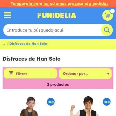
Temporalmente no estamos procesando pedidos
...
Disfraces de Han Solo
Disfraces de Han Solo
Filtrar
2
productos
-45%
-45%