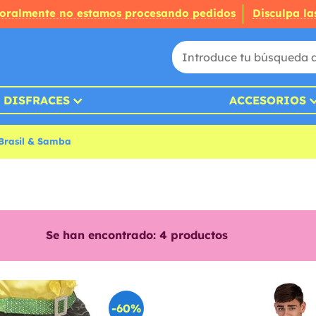
oralmente no estamos procesando pedidos
Disculpa la
DISFRACES
ACCESORIOS
 Brasil & Samba
Se han encontrado:
4
productos
-60%