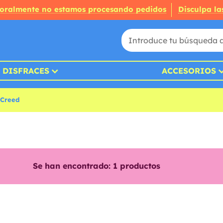
oralmente no estamos procesando pedidos
Disculpa la
DISFRACES
ACCESORIOS
s Creed
Se han encontrado:
1
productos