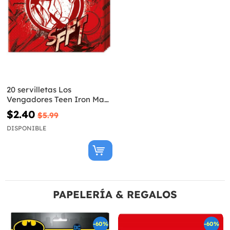
20 servilletas Los
Vengadores Teen Iron Man
(33x33cm) - Avengers Team
$2.40
$5.99
DISPONIBLE
PAPELERÍA & REGALOS
-60%
-60%