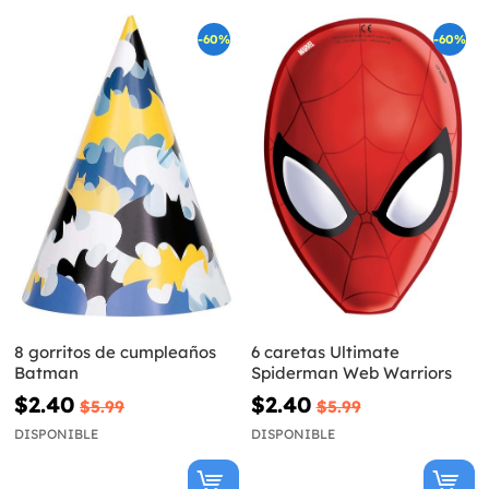
-60%
-60%
8 gorritos de cumpleaños
6 caretas Ultimate
Batman
Spiderman Web Warriors
$2.40
$2.40
$5.99
$5.99
DISPONIBLE
DISPONIBLE