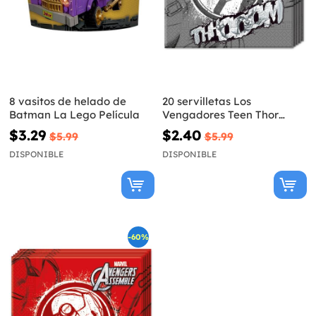
8 vasitos de helado de
20 servilletas Los
Batman La Lego Película
Vengadores Teen Thor
(33x33cm) - Avengers Team
$3.29
$2.40
$5.99
$5.99
DISPONIBLE
DISPONIBLE
-60%