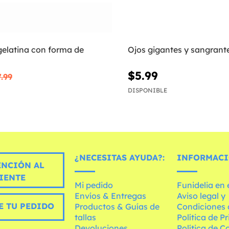
gelatina con forma de
Ojos gigantes y sangrant
$5.99
.99
DISPONIBLE
¿NECESITAS AYUDA?:
INFORMACI
ENCIÓN AL
IENTE
Mi pedido
Funidelia en
Envíos & Entregas
Aviso legal y
E TU PEDIDO
Productos & Guías de
Condiciones 
tallas
Política de P
Devoluciones
Política de C