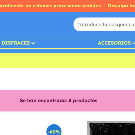
oralmente no estamos procesando pedidos
Disculpa la
DISFRACES
ACCESORIOS
Se han encontrado:
8
productos
-60%