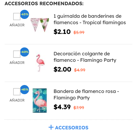
ACCESORIOS RECOMENDADOS:
-65%
1 guirnalda de banderines de
flamencos - Tropical flamingos
AÑADIR
$2.10
$5.99
-60%
Decoración colgante de
flamenco - Flamingo Party
AÑADIR
$2.00
$4.99
-45%
Bandera de flamenco rosa -
Flamingo Party
AÑADIR
$4.39
$7.99
ACCESORIOS