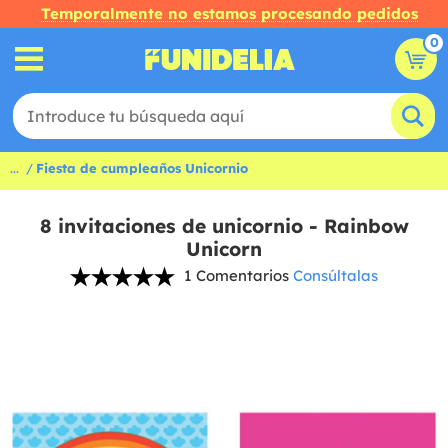
Temporalmente no estamos procesando pedidos
0
...
Fiesta de cumpleaños Unicornio
8 invitaciones de unicornio - Rainbow
Unicorn
1 Comentarios
Consúltalas