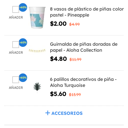
-60%
8 vasos de plástico de piñas color
pastel - Pineapple
AÑADIR
$2.00
$4.99
-60%
Guirnalda de piñas doradas de
papel - Aloha Collection
AÑADIR
$4.80
$11.99
-60%
6 palillos decorativos de piña -
Aloha Turquoise
AÑADIR
$5.60
$13.99
ACCESORIOS