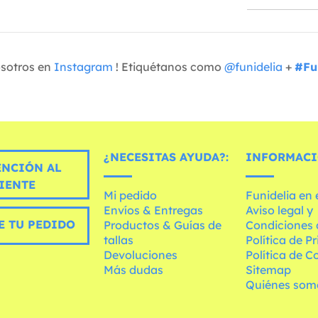
osotros en
Instagram
! Etiquétanos como
@funidelia
+
#Fu
¿NECESITAS AYUDA?:
INFORMACI
ENCIÓN AL
IENTE
Mi pedido
Funidelia en
Envíos & Entregas
Aviso legal y
E TU PEDIDO
Productos & Guías de
Condiciones 
tallas
Política de P
Devoluciones
Política de C
Más dudas
Sitemap
Quiénes som