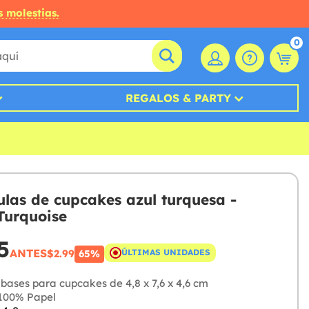
s molestias.
0
REGALOS & PARTY
ulas de cupcakes azul turquesa -
Turquoise
5
ANTES
$2.99
ÚLTIMAS UNIDADES
65%
bases para cupcakes de 4,8 x 7,6 x 4,6 cm
100% Papel