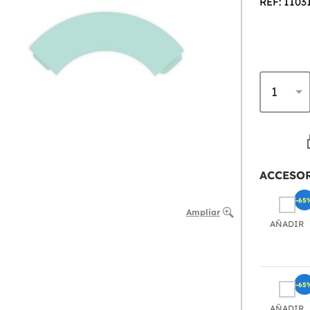
REF: 1103
ACCESO
-65
Ampliar
AÑADIR
-65
AÑADIR