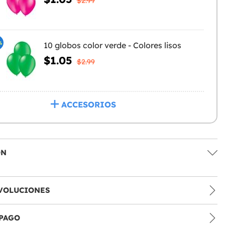
$2.99
%
10 globos color verde - Colores lisos
$1.05
$2.99
ACCESORIOS
ÓN
VOLUCIONES
PAGO