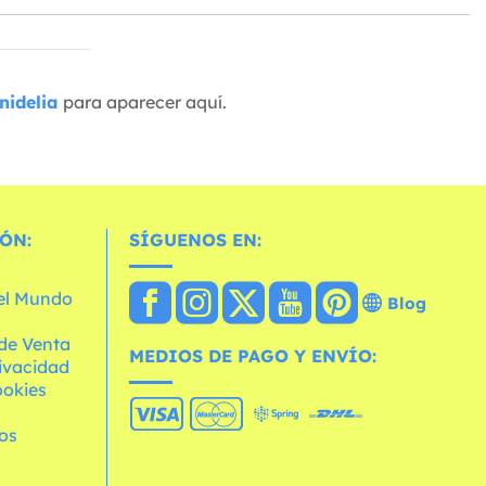
nidelia
para aparecer aquí.
ÓN:
SÍGUENOS EN:
 el Mundo
Blog
de Venta
MEDIOS DE PAGO Y ENVÍO:
rivacidad
ookies
os