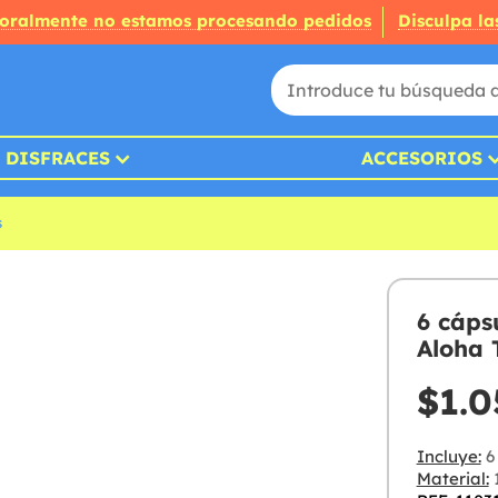
oralmente no estamos procesando pedidos
Disculpa la
DISFRACES
ACCESORIOS
s
6 cáps
Aloha 
$1.0
Incluye:
6 
Material: