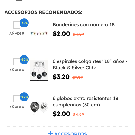
ACCESORIOS RECOMENDADOS:
-60%
Banderines con número 18
$2.00
AÑADIR
$4.99
-60%
6 espirales colgantes "18" años -
Black & Silver Glitz
AÑADIR
$3.20
$7.99
-60%
6 globos extra resistentes 18
cumpleaños (30 cm)
AÑADIR
$2.00
$4.99
ACCESORIOS